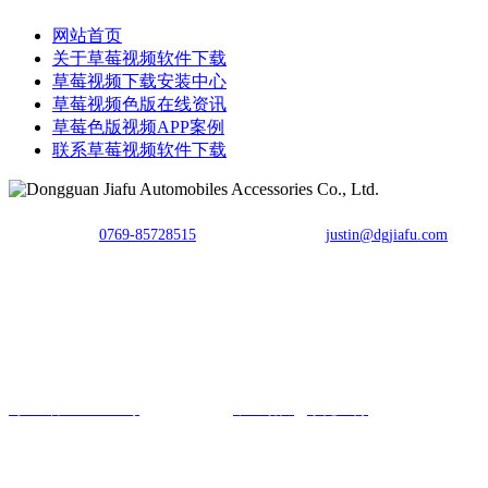
网站首页
关于草莓视频软件下载
草莓视频下载安装中心
草莓视频色版在线资讯
草莓色版视频APP案例
联系草莓视频软件下载
TEL：
0769-85728515
E-mail：
justin@dgjiafu.com
Fax：0769-85728515
Copyright © 东莞市草莓视频软件下载汽车用品有限公司 All Rights
Reserved.
粤ICP备91492033号
网站建设：
中企动力
东莞
二分
汽车连接器制造商