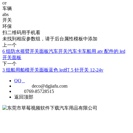
ce
车辆
abs
开关
环保
扫二维码用手机看
未找到相应参数组，请于后台属性模板中添加
上一个
6 组防水摇臂开关面板汽车开关汽车卡车船用 atv 配件的 led
开关面板
下一个
3 组船用船模开关面板蓝色 led灯 5 针开关 12-24v
QQ
E-MAIL
deco@dgjiafu.com
TEL
0769-85728515
返回顶部
公司成立于1999年，是一家专业定制汽车连接器，线束和开关制造
商，拥有超过18年的经验。